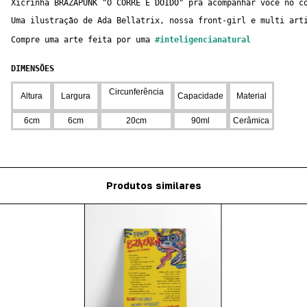
Xícrinha BRAZAPUNK "O CORRE É DOIDO" pra acompanhar você no c
Uma ilustração de Ada Bellatrix, nossa front-girl e multi art
Compre uma arte feita por uma
#inteligencianatural
DIMENSÕES
Circunferência
Altura
Largura
Capacidade
Material
6cm
6cm
20cm
90ml
Cerâmica
Produtos similares